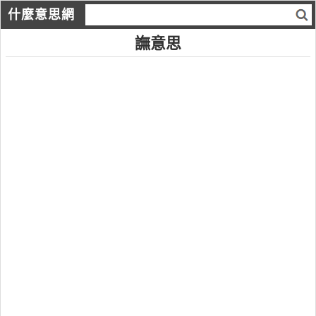
什麼意思網
譕意思