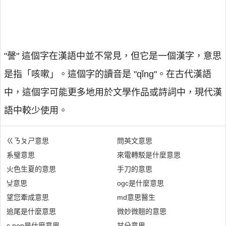
"謦" 這個字在漢語中並不常見，但它是一個漢字，意思
是指「咳嗽」。這個字的讀音是 "qǐng"。在古代漢語
中，這個字可能更多地用於文學作品或詩詞中，現代漢
語中較少使用。
ㄍㄋㄆㄕ意思
問英文意思
系璧意思
來電轉駁是什麼意思
火色生夏的意思
手刀的意思
낮意思
ogc是什麼意思
望您牽成意思
md意思醫生
追尾是什麼意思
微妙微翹的意思
c pop是什麼意思
甘分意思