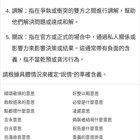
調解：指在爭執或衝突的雙方之間進行調解，幫助
他們解決問題或達成和解。
關說：指在官方或正式的場合中，通過私人關係或
影響力來影響決策或結果。這通常帶有負面的含
義，指不當乾預或貪污行為。
請根據具體情況來確定"說情"的準確含義。
順頌敬祺的意思
好整以暇意思
款款道來的意思
必發是什麼意思
點都德什麼意思
凌遲意思
言永意思
偽裝者結局什麼意思
白言意思
祝告是什麼意思
完滿收官意思
垂暮的意思拼音