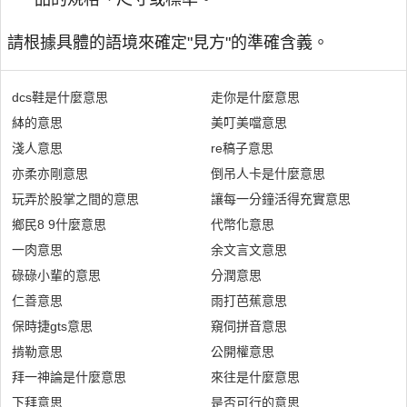
請根據具體的語境來確定"見方"的準確含義。
dcs鞋是什麼意思
走你是什麼意思
絊的意思
美叮美噹意思
淺人意思
re稿子意思
亦柔亦剛意思
倒吊人卡是什麼意思
玩弄於股掌之間的意思
讓每一分鐘活得充實意思
鄉民8 9什麼意思
代幣化意思
一肉意思
余文言文意思
碌碌小輩的意思
分潤意思
仁善意思
雨打芭蕉意思
保時捷gts意思
窺伺拼音意思
掯勒意思
公開權意思
拜一神論是什麼意思
來往是什麼意思
下拜意思
是否可行的意思