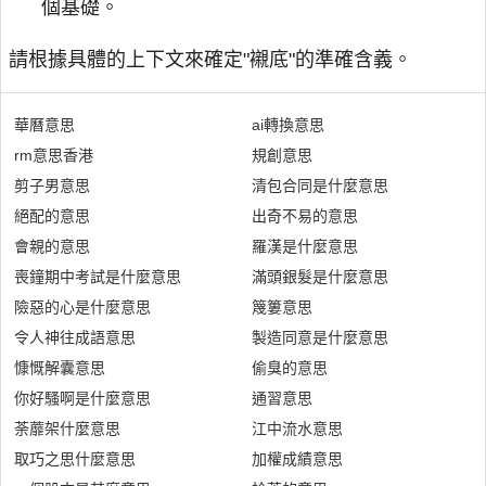
個基礎。
請根據具體的上下文來確定"襯底"的準確含義。
華曆意思
ai轉換意思
rm意思香港
規創意思
剪子男意思
清包合同是什麼意思
絕配的意思
出奇不易的意思
會親的意思
羅漢是什麼意思
喪鐘期中考試是什麼意思
滿頭銀髮是什麼意思
險惡的心是什麼意思
篾簍意思
令人神往成語意思
製造同意是什麼意思
慷慨解囊意思
偷臭的意思
你好騷啊是什麼意思
通習意思
荼蘼架什麼意思
江中流水意思
取巧之思什麼意思
加權成績意思