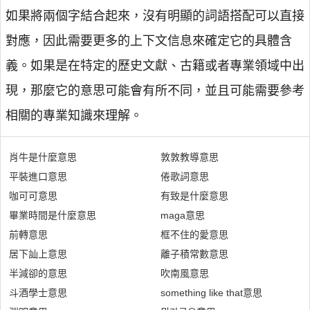
如果將兩個字結合起來，沒有明顯的詞語搭配可以直接
對應，因此需要更多的上下文信息來確定它的具體含
義。如果是在特定的歷史文獻、古籍或者專業領域中出
現，那麼它的意思可能會有所不同，並且可能需要參考
相關的專業知識來理解。
肖牛是什麼意思
敦敦教導意思
平裝進口意思
倦歌詞意思
咖可可意思
有致是什麼意思
畢業時間是什麼意思
maga意思
前轉意思
框不住的愛意思
居下訕上意思
離子積常數意思
半減卻的意思
吹南風意思
斗酒學士意思
something like that意思