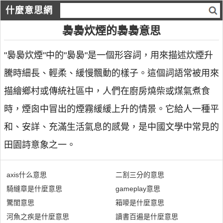
什麼意思網
裊裊炊煙的裊裊意思
"裊裊炊煙"中的"裊裊"是一個形容詞，用來描述炊煙升
騰時細長、輕柔、緩慢飄動的樣子。這個詞語常被用來
描繪鄉村或傳統社區中，人們在廚房燒柴或煤氣煮食
時，煙囪中冒出的煙霧緩緩上升的情景。它給人一種平
和、安詳、充滿生活氣息的感覺，是中國文學中常見的
田園詩意象之一。
axis什么意思
二割三分的意思
騎縫章是什麼意思
gameplay意思
驚閨意思
箱嘜是什麼意思
河魚之疾是什麼意思
讀書百遍是什麼意思