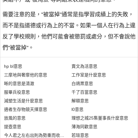
需要注意的是，"被當掉"通常是指學習成績上的失敗，
而不是指道德或行為上的不當。如果一個人在行為上違
反了學校規則，他們可能會被懲罰或處分，但不會說他
們"被當掉"。
hp bl意思
賣文為活意思
三摩地與奢摩他的意思
工作室是什麼意思
晰的意思是清澈
白鴿票意思
服畢兵役意思
千了百當意思
減塑生活是什麼意思
解頤意思
適者生存物競天擇意思
l0意思
放風的意思
理想之城25集董事長什麼意思
提壺意思
薄海同歡意思
今人君之左右出則為勢重而收利於民意思
若瑄意思