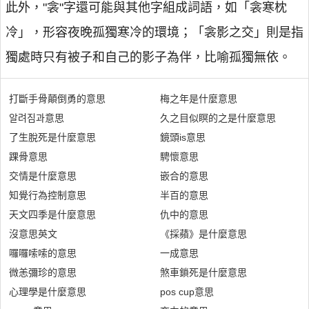
此外，"衾"字還可能與其他字組成詞語，如「衾寒枕
冷」，形容夜晚孤獨寒冷的環境；「衾影之交」則是指
獨處時只有被子和自己的影子為伴，比喻孤獨無依。
打斷手骨顛倒勇的意思
梅之年是什麼意思
알려짐과意思
久之目似瞑的之是什麼意思
了生脫死是什麼意思
鏡頭is意思
踝骨意思
騁懷意思
交情是什麼意思
嵌合的意思
知覺行為控制意思
半百的意思
天文四季是什麼意思
仇中的意思
沒意思英文
《採蘋》是什麼意思
囉囉嗦嗦的意思
一成意思
微恙彌珍的意思
煞車鎖死是什麼意思
心理學是什麼意思
pos cup意思