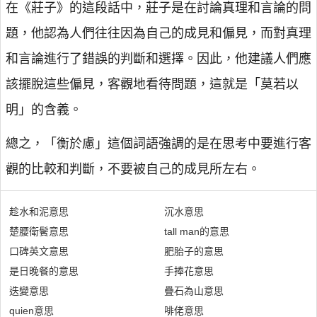
在《莊子》的這段話中，莊子是在討論真理和言論的問
題，他認為人們往往因為自己的成見和偏見，而對真理
和言論進行了錯誤的判斷和選擇。因此，他建議人們應
該擺脫這些偏見，客觀地看待問題，這就是「莫若以
明」的含義。
總之，「衡於慮」這個詞語強調的是在思考中要進行客
觀的比較和判斷，不要被自己的成見所左右。
趁水和泥意思
沉水意思
楚腰衛鬢意思
tall man的意思
口碑英文意思
肥胎子的意思
是日晚餐的意思
手捧花意思
迭變意思
疊石為山意思
quien意思
啡佬意思