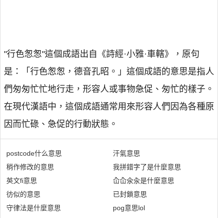
"行色怱怱"這個成語出自《詩經·小雅·車轄》，原句
是：「行色怱怱，德音孔昭。」這個成語的意思是指人
們匆匆忙忙地行走，形容人或事物急促、匆忙的樣子。
在現代漢語中，這個成語通常用來形容人們因為各種原
因而忙碌、急促的行動狀態。
postcode什么意思
汗氣意思
稍作修改的意思
我拼錯字了是什麼意思
英文fi意思
屳屳氽汆是什麼意思
彷似的意思
已封鎖意思
守律法是什麼意思
pog意思lol