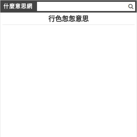
什麼意思網
行色怱怱意思