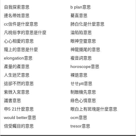
自我探索意思
b plan意思
連名帶姓意思
驀直意思
cc信件是什麼意思
肺白化是什麼意思
凡桃俗李的意思是什麼
淪陷陷意思
心心相愛的意思
眼神空靈意思
隴上的意思是什麼
神龍擺尾的意思
elongation意思
複音詞意思
產量的產意思
horoscope意思
人生迷茫意思
裸退意思
這卻不然的意思
ㄝㄝptt意思
紫微入宮意思
制敵機先意思
讖書意思
綠色心情意思
申5 21什麼意思
眼白上有斑塊是什麼意思
would better意思
ocm意思
倍受矚目的意思
tresor意思