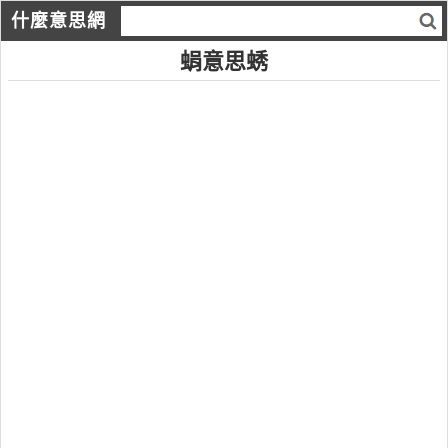
什麼意思網
蜎意思蜏