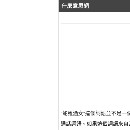
什麼意思網
"蛇雞酒女"這個詞語並不是
通話詞語。如果這個詞語來自