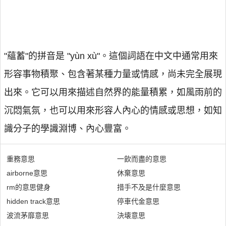
"蘊蓄"的拼音是 "yùn xù"。這個詞語在中文中通常用來
形容事物積聚、包含著某種力量或情感，尚未完全展現
出來。它可以用來描述自然界的能量積累，如風雨前的
沉悶氣氛，也可以用來形容人內心的情感或思想，如知
識分子的學識淵博、內心豐富。
重務意思
一飲而盡的意思
airborne意思
休棄意思
rm的意思健身
措手不及是什麼意思
hidden track意思
停車代金意思
波流茅靡意思
決壊意思