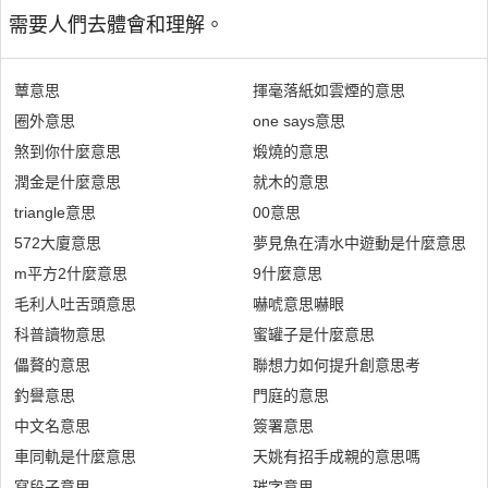
需要人們去體會和理解。
蕈意思
揮毫落紙如雲煙的意思
圈外意思
one says意思
煞到你什麼意思
煅燒的意思
潤金是什麼意思
就木的意思
triangle意思
00意思
572大廈意思
夢見魚在清水中遊動是什麼意思
m平方2什麼意思
9什麼意思
毛利人吐舌頭意思
嚇唬意思嚇眼
科普讀物意思
蜜罐子是什麼意思
儡贅的意思
聯想力如何提升創意思考
釣譽意思
門庭的意思
中文名意思
簽署意思
車同軌是什麼意思
天姚有招手成親的意思嗎
寫段子意思
璀字意思