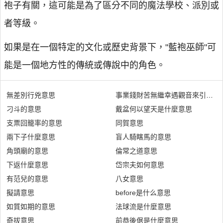
袍子有關，這可能是為了區分不同的魔法學校、派別或
者等級。
如果是在一個特定的文化或歷史背景下，"藍袍巫師"可
能是一個地方性的傳統或傳說中的角色。
無差別行兇意思
事業錢財苦無繼幸遇觀音來引路此
刁斗的意思
戴盆何以望天是什麼意思
支票回籠率的意思
同賀意思
兩下子什麼意思
盲人騎瞎馬的意思
角頭廟的意思
倫常之道意思
下返什麼意思
岱宗夫如何意思
有范兒的意思
八女意思
擬請意思
before是什么意思
如質如期的意思
法球流是什麼意思
奇拔意思
前恭後倨是什麼意思