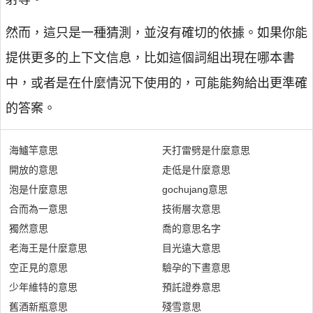
然而，這只是一種猜測，並沒有確切的依據。如果你能
提供更多的上下文信息，比如這個詞組出現在哪本書
中，或者是在什麼情況下使用的，可能能夠給出更準確
的答案。
海鱸竿意思
天打雷劈是什麼意思
開放的意思
走低是什麼意思
泡是什麼意思
gochujang意思
合而為一意思
技術層次意思
獨然意思
喬的意思名字
老海王是什麼意思
目光遠大意思
空正見的意思
驗孕的下晝意思
少年維特的意思
預託證券意思
舊酒新瓶意思
殘雪意思