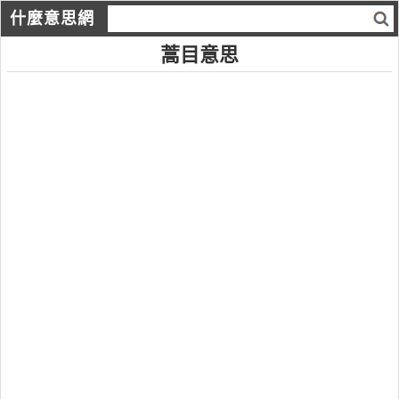
什麼意思網
蒿目意思