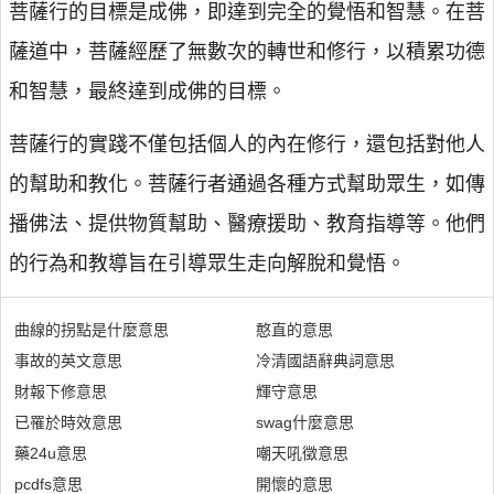
菩薩行的目標是成佛，即達到完全的覺悟和智慧。在菩
薩道中，菩薩經歷了無數次的轉世和修行，以積累功德
和智慧，最終達到成佛的目標。
菩薩行的實踐不僅包括個人的內在修行，還包括對他人
的幫助和教化。菩薩行者通過各種方式幫助眾生，如傳
播佛法、提供物質幫助、醫療援助、教育指導等。他們
的行為和教導旨在引導眾生走向解脫和覺悟。
曲線的拐點是什麼意思
憨直的意思
事故的英文意思
冷清國語辭典詞意思
財報下修意思
輝守意思
已罹於時效意思
swag什麼意思
藥24u意思
嘲天吼徵意思
pcdfs意思
開懷的意思