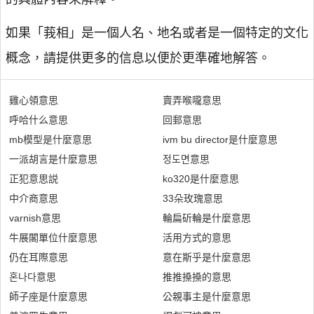
如果「莪相」是一個人名、地名或者是一個特定的文化
概念，請提供更多的信息以便於更準確地解答。
雞心領意思
賣弄喉嚨意思
呼哈什么意思
回郵意思
mb模型是什麼意思
ivm bu director是什麼意思
一派胡言是什麼意思
정도면意思
正犯意思説
ko320是什麼意思
中介商意思
33朵玫瑰意思
varnish意思
輪扁斫輪是什麼意思
牛展閣單位什麼意思
活用方式的意思
仍在耳際意思
意在斯乎是什麼意思
혼나다意思
推推搡搡的意思
師子座是什麼意思
公親事主是什麼意思