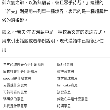
御六氣之辯，以游無窮者，彼且惡乎待哉！」這裡的
「若夫」則是用來列舉一種境界，表示的是一種超脫世
俗的逍遙遊。
總之，"若夫"在古漢語中是一種較為文言的表達方式，
用來引出話題或者舉例說明，現代漢語中已經很少使
用。
三五凶城換天心是什麼意思
8x5x4意思
寵物社會化是什麼意思
槎拼音意思
special是什麼意思
食材琉球意思
赤霞珠什么意思
fish cake意思
可賀可喜的意思
訓醒意思
瑪琪朵的意思
臧穀亡羊是什麼意思
北伐是什麼意思
託賴意思