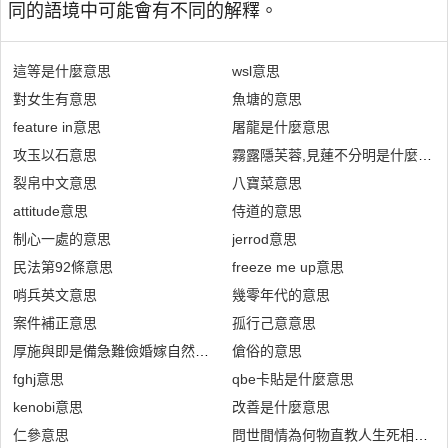
同的語境中可能會有不同的解釋。
這等是什麼意思
wsl意思
對女生有意思
魚塘的意思
feature in意思
屠龍是什麼意思
攻玉以石意思
霧露隱芙蓉,見蓮不分明是什麼意思
裂帛中文意思
八寶菜意思
attitude意思
侍道的意思
制心一處的意思
jerrod意思
民法第92條意思
freeze me up意思
哨兵英文意思
幾零年代的意思
案件補正意思
孤行己意意思
厚施與即是備急難儉婚嫁自然無怨曠教節省勝於裕留貽意思
傖俗的意思
fghj意思
qbe卡貼是什麼意思
kenobi意思
改善是什麼意思
仁參意思
問世間情為何物直教人生死相許的