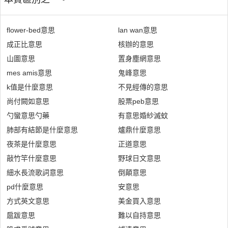
flower-bed意思
lan wan意思
成正比意思
核辦的意思
山圖意思
置身塵網意思
mes amis意思
鬼峰意思
k值是什麼意思
不見經傳的意思
尚付闕如意思
股票peb意思
勺蠻意思勺藥
有意思婚紗滅蚊
肺部有結節是什麼意思
爐鼎什麼意思
夜茶是什麼意思
正道意思
敲竹竿什麼意思
野球日文意思
細水長流歌詞意思
倒顛意思
pd什麼意思
安意思
方式英文意思
美金買入意思
扈跋意思
難以自持意思