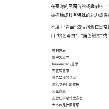
在臺灣的民間傳說或戲劇中，"青
被描繪成具有特殊的能力或性
不過，"青面" 這個詞彙在
用 "臉色蒼白"、"面色鐵青"
噓的意思
爐中火意思
bureaucracy意思
死臺客意思
姓名學捷的意思
你老味是什麼意思
火昱意思
忠恕任事是什麼意思
金本位是什麼意思