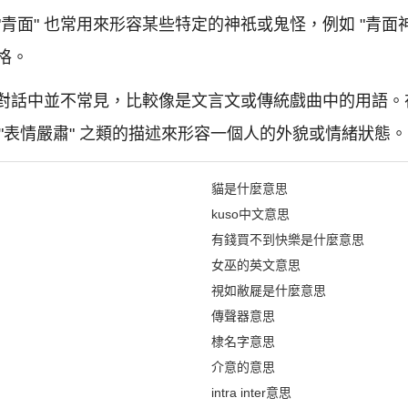
面" 也常用來形容某些特定的神祇或鬼怪，例如 "青面神"
格。
日常對話中並不常見，比較像是文言文或傳統戲曲中的用語
 或 "表情嚴肅" 之類的描述來形容一個人的外貌或情緒狀態。
貓是什麼意思
kuso中文意思
有錢買不到快樂是什麼意思
女巫的英文意思
視如敝屣是什麼意思
傳聲器意思
棣名字意思
介意的意思
intra inter意思