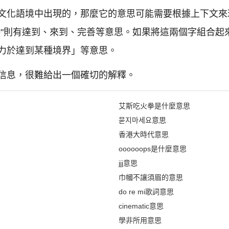
文化語境中出現的，那麼它的意思可能需要根據上下文來理
臻"則有達到、來到、完善等意思。如果將這兩個字組合起
力於達到某種境界」等意思。
信息，很難給出一個確切的解釋。
艾斯吃火拳是什麼意思
묻지마세요意思
香港大時代意思
oooooops是什麼意思
jjj意思
巾幗不讓須眉的意思
do re mi歌詞意思
cinematic意思
學非所用意思