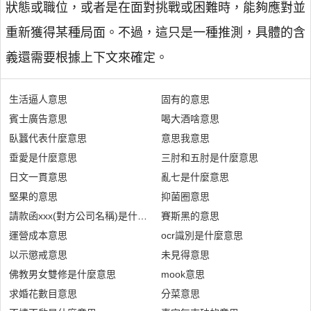
狀態或職位，或者是在面對挑戰或困難時，能夠應對並
重新獲得某種局面。不過，這只是一種推測，具體的含
義還需要根據上下文來確定。
生活逼人意思
固有的意思
賓士廣告意思
喝大酒啥意思
臥蠶代表什麼意思
意思我意思
垂愛是什麼意思
三肘和五肘是什麼意思
日文一貫意思
亂七是什麼意思
堅果的意思
抑菌圈意思
請款函xxx(對方公司名稱)是什麼意思
賽斯黑的意思
運營成本意思
ocr識別是什麼意思
以示懲戒意思
未見得意思
佛教男女雙修是什麼意思
mook意思
求婚花數目意思
分菜意思