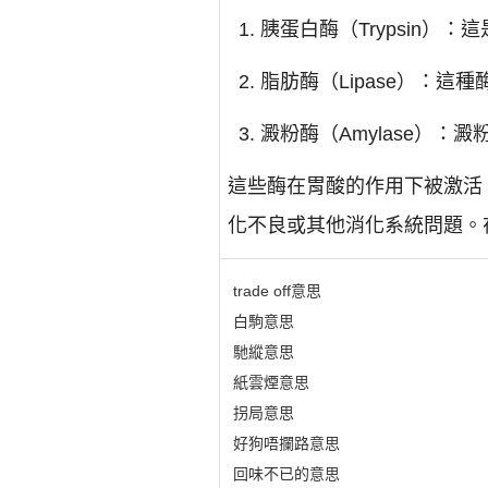
胰蛋白酶（Trypsin
脂肪酶（Lipase）：
澱粉酶（Amylase）：
這些酶在胃酸的作用下被激活
化不良或其他消化系統問題。
trade off意思
白駒意思
馳縱意思
紙雲煙意思
拐局意思
好狗唔攔路意思
回味不已的意思