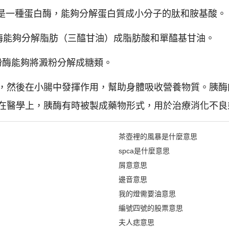
）：這是一種蛋白酶，能夠分解蛋白質成小分子的肽和胺基酸。
這種酶能夠分解脂肪（三醯甘油）成脂肪酸和單醯基甘油。
澱粉酶能夠將澱粉分解成糖類。
，然後在小腸中發揮作用，幫助身體吸收營養物質。胰酶
在醫學上，胰酶有時被製成藥物形式，用於治療消化不良
茶壺裡的風暴是什麼意思
spca是什麼意思
屑意意思
邊音意思
我的燈需要油意思
編號四號的股票意思
夫人痣意思