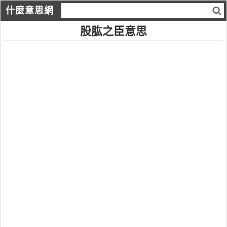
什麼意思網
股肱之臣意思