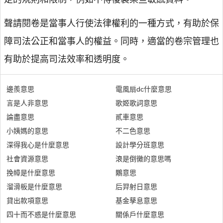
聲請閱卷是當事人行使法律權利的一種方式，有助於保
障司法公正和當事人的權益。同時，適當的卷宗管理也
有助於提高司法效率和透明度。
邊羨意思
電風扇dc什麼意思
言是人非意思
歌姬歌詞意思
論盡意思
貳車意思
小姨媽的意思
不二色意思
深得我心是什麼意思
設計學分班意思
社會資源意思
滖是倒黴的意思嗎
挽幛是什麼意思
鷴意思
溜滑板是什麼意思
后羿射日意思
貸出款項意思
基金孳息意思
四十而不惑是什麼意思
關係戶什麼意思