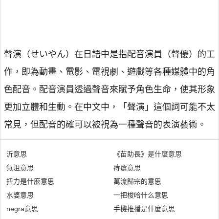
聲演（せいやん）在日語中是指配音演員（聲優）的工
作，即為動畫、電影、電視劇、遊戲等各種媒體中的角
色配音。配音演員透過聲音來賦予角色生命，使其形象
更加立體和生動。在中文中，「聲演」這個詞可能不太
常見，但配音的確可以被視為一種聲音的表演藝術。
沂意思
《苗助長》是什麼意思
氣沮意思
痔瘡意思
扭力是什麼意思
萬流歸宗的意思
水婆意思
一把梭哈什么意思
negra意思
手機推播是什麼意思