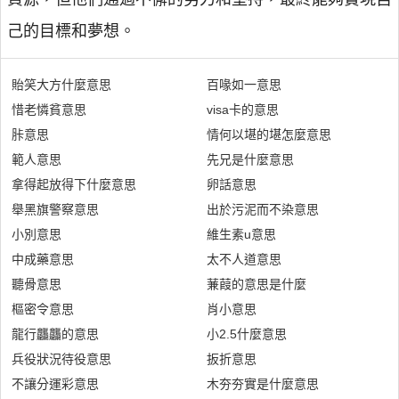
己的目標和夢想。
貽笑大方什麼意思
百喙如一意思
惜老憐貧意思
visa卡的意思
胩意思
情何以堪的堪怎麼意思
範人意思
先兄是什麼意思
拿得起放得下什麼意思
卵話意思
舉黑旗警察意思
出於污泥而不染意思
小別意思
維生素u意思
中成藥意思
太不人道意思
聽骨意思
蒹葭的意思是什麼
樞密令意思
肖小意思
龍行龘龘的意思
小2.5什麼意思
兵役狀況待役意思
扳折意思
不讓分運彩意思
木夯夯實是什麼意思