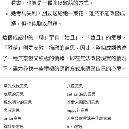
看書，也算是一種聊以慰藉的方式。
她考試失利，朋友送給她一束花，雖然不能改變成
績，但也能聊以慰藉。
這個成語中的「聊」字有「姑且」、「暫且」的意思，
「慰藉」則是安慰、撫慰的意思。因此，整個成語傳達
了一種無奈但又積極的情緒，即在無法改變現實的情況
下，盡力尋找一些積極的應對方式來調整自己的心態。
星光水悅意思
八風意思
底蘊的意思
set aside的意思
風水明堂的意思
唯愛人間歌詞意思
表叔意思
hippy的意思
arnor意思
人生幾度秋涼是什麼意思
襆什麼意思
5.7n意思