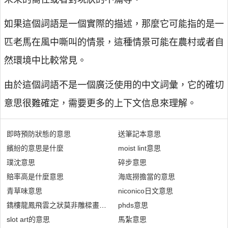
如果這個詞語是一個實際的描述，那麼它可能指的是一
匹老馬在風中嘶叫的情景，這種情景可能在農村或者自
然環境中比較常見。
由於這個詞語不是一個廣泛使用的中文詞彙，它的確切
意思很難確定，需要更多的上下文信息來理解。
即時預防狀態的意思
送筆記本意思
繽紛的意思是什麼
moist lint意思
璞沈意思
碎步意思
賠率高是什麼意思
海底撈擔當的意思
青草味意思
niconico日文意思
鐫樓龍鳳飛雲之狀莫非雕樑畫棟意思
phds意思
slot art的意思
馬紮意思