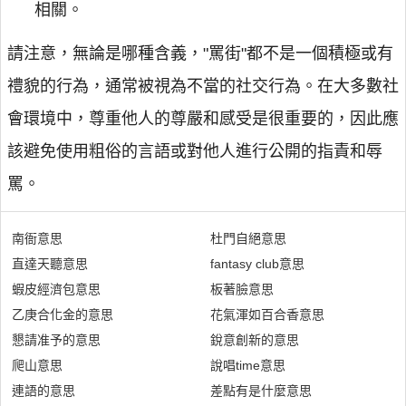
相關。
請注意，無論是哪種含義，"罵街"都不是一個積極或有
禮貌的行為，通常被視為不當的社交行為。在大多數社
會環境中，尊重他人的尊嚴和感受是很重要的，因此應
該避免使用粗俗的言語或對他人進行公開的指責和辱
罵。
南衙意思
杜門自絕意思
直達天聽意思
fantasy club意思
蝦皮經濟包意思
板著臉意思
乙庚合化金的意思
花氣渾如百合香意思
懇請准予的意思
銳意創新的意思
爬山意思
說唱time意思
連語的意思
差點有是什麼意思