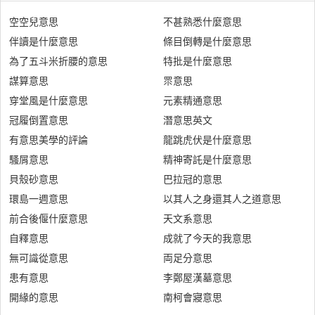
空空兒意思
不甚熟悉什麼意思
伴讀是什麼意思
條目倒轉是什麼意思
為了五斗米折腰的意思
特批是什麼意思
謀算意思
眔意思
穿堂風是什麼意思
元素精通意思
冠履倒置意思
潛意思英文
有意思美學的評論
龍跳虎伏是什麼意思
騷屑意思
精神寄託是什麼意思
貝殼砂意思
巴拉冠的意思
環島一週意思
以其人之身還其人之道意思
前合後偃什麼意思
天文系意思
自釋意思
成就了今天的我意思
無可識從意思
両足分意思
患有意思
李鄭屋漢墓意思
開緣的意思
南柯會寢意思