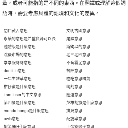
彙，或者可能指的是不同的東西。在翻譯或理解這個詞
語時，需要考慮具體的語境和文化的差異。
閉口藏舌意思
文明古國意思
永續的意思是希望資源可以長久的保留下去
尾綴意思
體驗版是什麼意思
斯鉤以的意思
跳蚤市場的意思
老三老四意思
拳拳服膺膺意思
不啻雲泥意思
doolittle意思
督陣意思
一年生雜草意思
噇吃意思噆氣
柑仔蜜是什麼意思
峭刻意思
i am loser的中文意思
陸運意思
第四餐是什麼意思
英雄割據是什麼意思
mondo bongo是什麼意思
撲翼意思
owls意思
配筋率意思
蝦竿95H什麼意思
上帝擲骰子意思