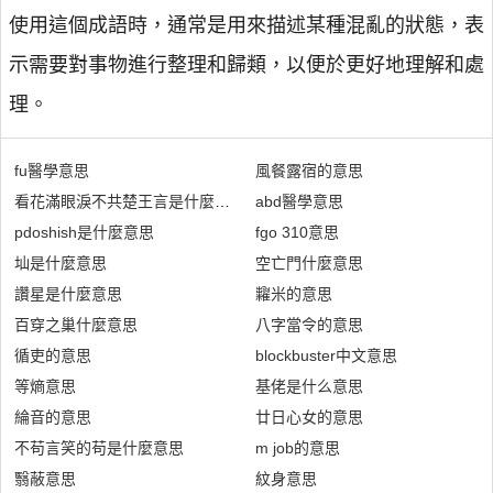
使用這個成語時，通常是用來描述某種混亂的狀態，表
示需要對事物進行整理和歸類，以便於更好地理解和處
理。
fu醫學意思
風餐露宿的意思
看花滿眼淚不共楚王言是什麼意思
abd醫學意思
pdoshish是什麼意思
fgo 310意思
圸是什麼意思
空亡門什麼意思
讚星是什麼意思
糶米的意思
百穿之巢什麼意思
八字當令的意思
循吏的意思
blockbuster中文意思
等熵意思
基佬是什么意思
綸音的意思
廿日心女的意思
不苟言笑的苟是什麼意思
m job的意思
翳蔽意思
紋身意思