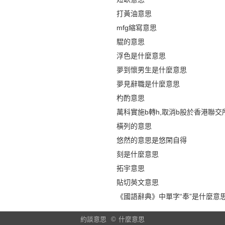
打黃油意思
mfg縮寫意思
騉的意思
浮色是什麼意思
夢到懷男生是什麼意思
夢見辭職是什麼意思
杓酌意思
萬科實施b轉h,取消b股於香港聯交
橫列的意思
悠然的意思是悠閑自得
刻是什麼意思
拓宇意思
貼切英文意思
《國語辭典》中單字“奉”是什麼意
約談意思
©
什麼意思