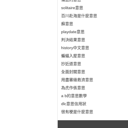
solitaire意思
百川赴海是什麼意思
癬意思
playdate意思
判決結果意思
history中文意思
蝙蝠入屋意思
抄近道意思
全面封關意思
用盡審級救濟意思
為虎作倀意思
a b的意思數學
dlc意思信用狀
很有梗是什麼意思