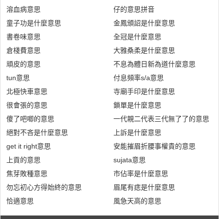
溶血病意思
仔的意思拼音
童子功是什麼意思
金鳳頒詔是什麼意思
書卷味意思
全冠是什麼意思
倉棧費意思
大雅桑柔是什麼意思
頑皮的意思
不息為體日新為道什麼意思
tun意思
付息頻率s/a意思
北極快車意思
寺廟手印是什麼意思
很會張的意思
鎖單是什麼意思
傻了吧唧的意思
一代親二代表三代無了了的意思
絕對不吝是什麼意思
上訴是什麼意思
get it right意思
安能摧眉折腰事權貴的意思
上貢的意思
sujata意思
焦芽敗種意思
市佔率是什麼意思
勿忘初心方得始終的意思
眉尾有痣是什麼意思
恰適意思
風急天高的意思