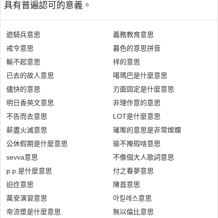
具有普遍認可的意義。
遊騎兵意思
義務教育意思
戒令意思
暮色的意思拼音
輸不起意思
祥的意思
已去的故人意思
噶瑪巴是什麼意思
儘快的意思
刃面固定是什麼意思
明日香英文意思
非理作意的意思
不告而去意思
LOT是什麼意思
薪盡火滅意思
璀璨的意思是非常燦爛
公休假期是什麼意思
瑜不掩瑕啥意思
sevva意思
不像個大人歌詞意思
p.p.是什麼意思
付之春夢意思
迫迮意思
陳首意思
萬安演習意思
아킬레스意思
帝流漿是什麼意思
無以倫比意思