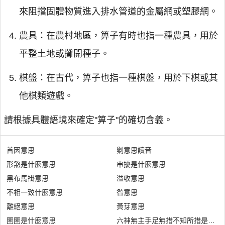
來阻擋固體物質進入排水管道的金屬網或塑膠網。
農具：在農村地區，箅子有時也指一種農具，用於
平整土地或攤開種子。
棋盤：在古代，箅子也指一種棋盤，用於下棋或其
他棋類遊戲。
請根據具體語境來確定"箅子"的確切含義。
首因意思
劖意思讀音
形煞是什麼意思
串擾是什麼意思
黑布馬褂意思
溢收意思
不相一致什麼意思
昝意思
離絕意思
黃芽意思
圉圉是什麼意思
六神無主手足無措不知所措是什麼