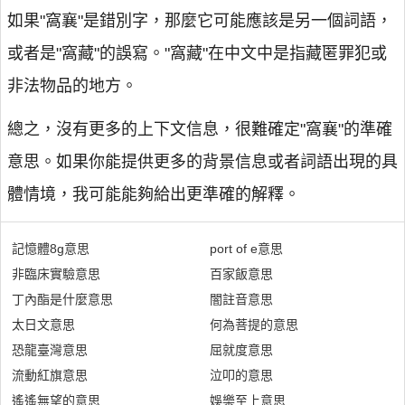
如果"窩襄"是錯別字，那麼它可能應該是另一個詞語，
或者是"窩藏"的誤寫。"窩藏"在中文中是指藏匿罪犯或
非法物品的地方。
總之，沒有更多的上下文信息，很難確定"窩襄"的準確
意思。如果你能提供更多的背景信息或者詞語出現的具
體情境，我可能能夠給出更準確的解釋。
記憶體8g意思
port of e意思
非臨床實驗意思
百家飯意思
丁內酯是什麼意思
闇註音意思
太日文意思
何為菩提的意思
恐龍臺灣意思
屈就度意思
流動紅旗意思
泣叩的意思
遙遙無望的意思
娛樂至上意思