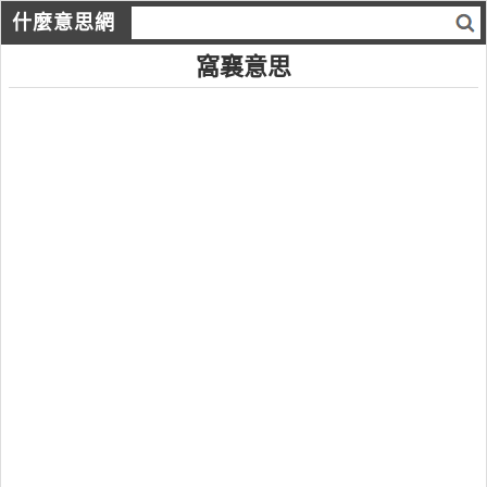
什麼意思網
窩襄意思