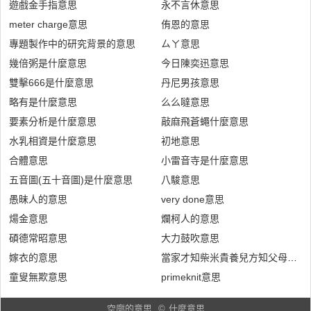
遊戲金手指意思
永不言休意思
meter charge意思
侑恩的意思
專題製作中的研究背景的意思
ㄙㄚ意思
幾倍粥是什麼意思
今日陳奕迅意思
雙擊666是什麼意思
丹尼男孩意思
略有是什麼意思
么么噠意思
要素分析是什麼意思
敲麻飛蒼蠅什麼意思
水乳相資是什麼意思
初地意思
合體意思
小雷音寺是什麼意思
五音圖(五十音圖)是什麼意思
八駿意思
愚昧人的意思
very done意思
煬金意思
爛柯人的意思
碩德常昭意思
大力鼓吹意思
嫁衣的意思
當家才知柴米貴養兒方知父母恩是
童叟無欺意思
primeknit意思
空廓的意思
©
什麼意思