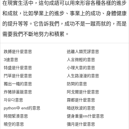
在現實生活中，這句成語可以用來形容各種各樣的進步
和成就，比如學業上的進步、事業上的成功、身體健康
的提升等等。它告訴我們，成功不是一蹴而就的，而是
需要我們不斷地努力和積累。
跌膊是什麼意思
逃離人類荒謬意思
3速意思
人言微輕的意思
特盛是什麼意思
小理大意的意思
鬥草是什麼意思
人生路漫漫的意思
獨出一幟的意思
防閑的意思
炸豬排蓋飯意思
阿戈爾是什麼意思
자유다意思
霧都是什麼意思
python中 end的意思
暗送秋波的意思
時間緊湊意思
健身重量rm什麼意思
曉空的意思
彌月是什麼意思