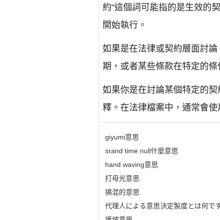
約"這個詞可能指的是生效的
開始執行。
如果是在法律或契約層面討論
期，或者某些條款在特定的條
如果你是在討論某個特定的契
釋。在法律檔案中，通常會使
giyumi意思
srand time null什麼意思
hand waving意思
打母光意思
搞混的意思
代理人による意思決定製度とは何で
護坡意思