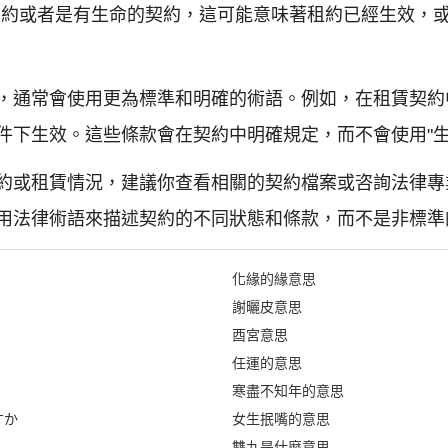
契約或者是有生命的契約，這可能意味著租約已經生效，
，通常會使用更為標準和明確的術語。例如，在租賃契約
件下生效。這些條款會在契約中明確規定，而不會使用"生
約或租賃情況，建議你查看相關的契約檔案或咨詢法律專
用法律術語來描述契約的不同狀態和條款，而不是非標準
化緣的緣意思
謝曬皮意思
酉宮意思
任運的意思
寒盡不知年的意思
すか
女生抿嘴的意思
雙九是什麼意思