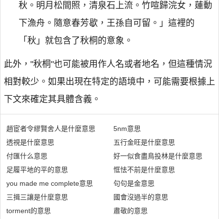
秋。明月松間照，清泉石上流。竹喧歸浣女，蓮動
下漁舟。隨意春芳歇，王孫自可留。」這裡的
「秋」就包含了秋桐的意象。
此外，"秋桐"也可能被用作人名或者地名，但這種情況
相對較少。如果出現在特定的語境中，可能需要根據上
下文來確定其具體含義。
趙宦者令繆賢舍人是什麼意思
5nm意思
透視是什麼意思
五行金旺是什麼意思
付匯什么意思
好一似食盡鳥投林是什麼意思
足履平地的平的意思
恇怯不前是什麼意思
you made me complete意思
句句是金意思
三揖三讓是什麼意思
國會沒過半的意思
torment的意思
肅敬的意思