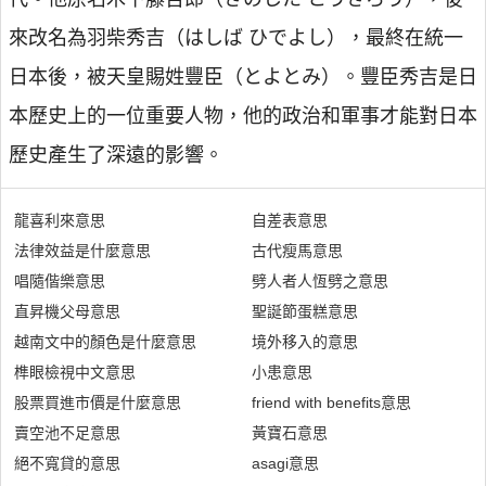
來改名為羽柴秀吉（はしば ひでよし），最終在統一
日本後，被天皇賜姓豐臣（とよとみ）。豐臣秀吉是日
本歷史上的一位重要人物，他的政治和軍事才能對日本
歷史產生了深遠的影響。
龍喜利來意思
自差表意思
法律效益是什麼意思
古代瘦馬意思
唱隨偕樂意思
劈人者人恆劈之意思
直昇機父母意思
聖誕節蛋糕意思
越南文中的顏色是什麼意思
境外移入的意思
榫眼檢視中文意思
小患意思
股票買進市價是什麼意思
friend with benefits意思
賣空池不足意思
黃寶石意思
絕不寬貸的意思
asagi意思