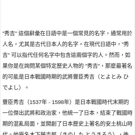
"秀吉" 這個辭彙在日語中是一個常見的名字，通常用於
人名，尤其是古代日本人的名字。在現代日語中，"秀
吉" 可以指代任何名字中包含這兩個字的人。然而，如
果你是在詢問某個特定歷史人物的 "秀吉"，那麼最著名
的可能是日本戰國時期的武將豐臣秀吉（とよとみ ひ
でよし）。
豐臣秀吉（1537年 - 1598年）是日本戰國時代末期的
一位傑出武將和政治家，他統一了日本，結束了戰國時
期的混亂局面，並開創了日本歷史上著名的安土桃山時
代。他原名木下藤吉郎（きのした とうきろう），後