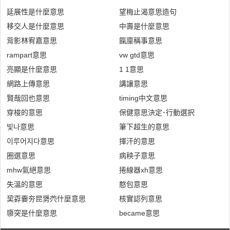
延展性是什麼意思
望梅止渴意思造句
移交人是什麼意思
中壽是什麼意思
背影林宥嘉意思
餼廩稱事意思
rampart意思
vw gtd意思
亮顯是什麼意思
1 1意思
網路上傳意思
講讓意思
賢哉回也意思
timing中文意思
穿梭的意思
保健意思決定･行動選択
빛나意思
筆下超生的意思
이루어지다意思
揮汗的意思
圈選意思
病秧子意思
mhw氣絕意思
捲線器xh意思
失溫的意思
憨包意思
巭孬嫑夯昆勥茓什麼意思
核實認列意思
隳突是什麼意思
became意思