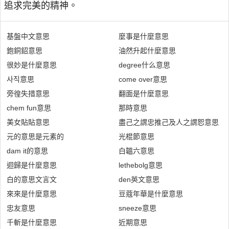
追求完美的精神。
基盤中文意思
麼事是什麼意思
鉋銅鉊意思
油然升起什麼意思
很妙是什麼意思
degree什么意思
사직意思
come over意思
旁徨失措意思
翻面是什麼意思
chem fun意思
那時意思
美女貼貼意思
盡己之謂忠推己及人之謂恕意思
元的意思是元素的
光棍節意思
dam it的意思
白韞六意思
迴歸是什麼意思
lethebolg意思
白的意思文言文
den英文意思
來來是什麼意思
豆蔻年華是什麼意思
忠友意思
sneeze意思
千斬是什麼意思
近期意思