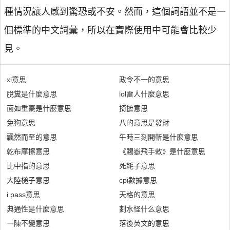
種情況讓人感到驚恐或不安。然而，這個詞語並不是一
個標準的中文詞彙，所以在實際使用中可能會比較少
見。
xi意思
政令不一的意思
脫糞是什麼意思
lol雷人什麼意思
面如重棗是什麼意思
掎摭意思
免狗意思
八的意思是發財
飄然而至的意思
午時三刻開斬是什麼意思
乾布摩擦意思
《賜嶽飛手敕》是什麼意思
比中指的意思
死耗子意思
大陸槌子意思
cpi數據意思
i pass意思
天格的意思
典通性是什麼意思
劃水怪什么意思
一陳不變意思
落後英文的意思