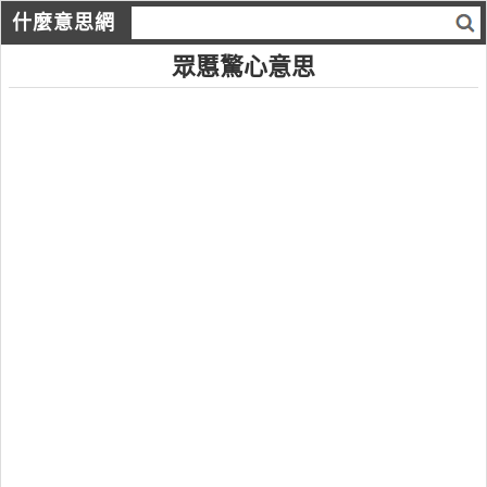
什麼意思網
眾慝驚心意思