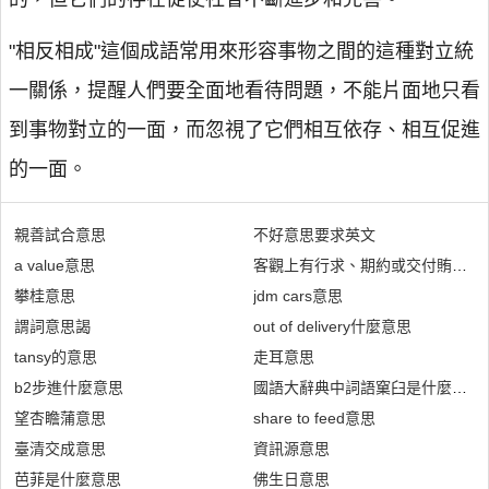
"相反相成"這個成語常用來形容事物之間的這種對立統
一關係，提醒人們要全面地看待問題，不能片面地只看
到事物對立的一面，而忽視了它們相互依存、相互促進
的一面。
親善試合意思
不好意思要求英文
a value意思
客觀上有行求、期約或交付賄賂之
攀桂意思
jdm cars意思
謂詞意思謁
out of delivery什麼意思
tansy的意思
走耳意思
b2步進什麼意思
國語大辭典中詞語窠臼是什麼意思
望杏瞻蒲意思
share to feed意思
臺清交成意思
資訊源意思
芭菲是什麼意思
佛生日意思